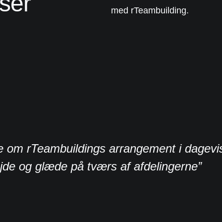
ser
med rTeambuilding.
lte om rTeambuildings arrangement i dagevi
de og glæde på tværs af afdelingerne”