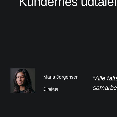
Kundernes udtalel
Maria Jørgensen
“Alle ta
samarbej
Direktør