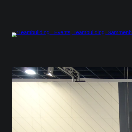
Spring
til
indhold